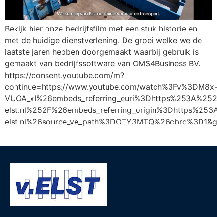
Bekijk hier onze bedrijfsfilm met een stuk historie en
met de huidige dienstverlening. De groei welke we de
laatste jaren hebben doorgemaakt waarbij gebruik is
gemaakt van bedrijfssoftware van OMS4Business BV.
https://consent.youtube.com/m?
continue=https://www.youtube.com/watch%3Fv%3DM8x
VUOA_xI%26embeds_referring_euri%3Dhttps%253A%25
elst.nl%252F%26embeds_referring_origin%3Dhttps%25
elst.nl%26source_ve_path%3DOTY3MTQ%26cbrd%3D1&g