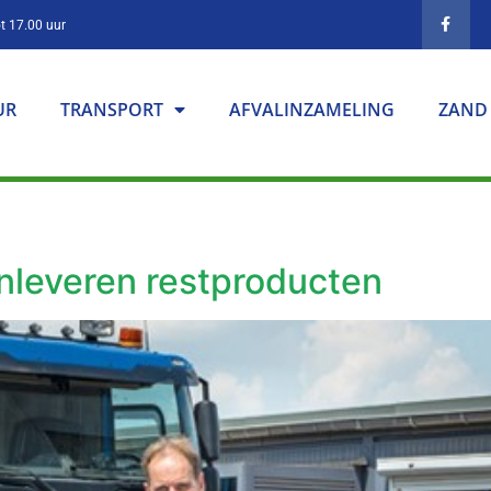
t 17.00 uur
UR
TRANSPORT
AFVALINZAMELING
ZAND
anleveren restproducten