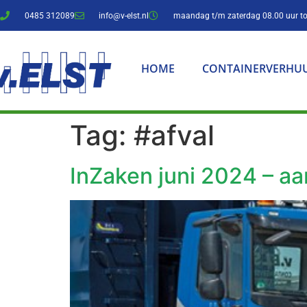
0485 312089
info@v-elst.nl
maandag t/m zaterdag 08.00 uur to
HOME
CONTAINERVERHU
Tag:
#afval
InZaken juni 2024 – a